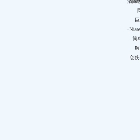
清除
巨
+Ni
简
解
创伤