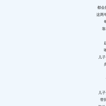
都会腹
这两
靠
儿子
儿子
带