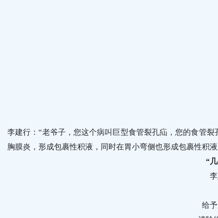
李建行：“老爷子，您这个病叫巨型食管裂孔疝，您的食管裂
胸膜炎，形成包裹性积液，同时在胃小弯侧也形成包裹性积液
“
李
给予