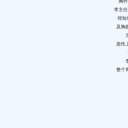
胸外
李主任
得知
及胸
急性上
整个