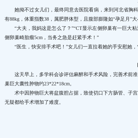
她拗不过女儿们，最终同意去医院看病，来到河北省胸科医院
有88kg，体重指数38，属肥胖体型，且腹部膨隆如“孕足月
“大夫，我妈这是怎么了？”“CT显示左侧卵巢有一巨大粘液
侧卵巢畸胎瘤5cm，当务之急是赶紧手术！”
“医生，快安排手术吧！”女儿们一直拉着她的手安慰她，“
这天早上，多学科会诊评估麻醉和手术风险，完善术前准备
巢巨大囊性肿物约23*22*18cm。
术中因肿物巨大将盆腹腔占据，致使切口下方肠管、子宫及
无疑都给手术增加了难度。