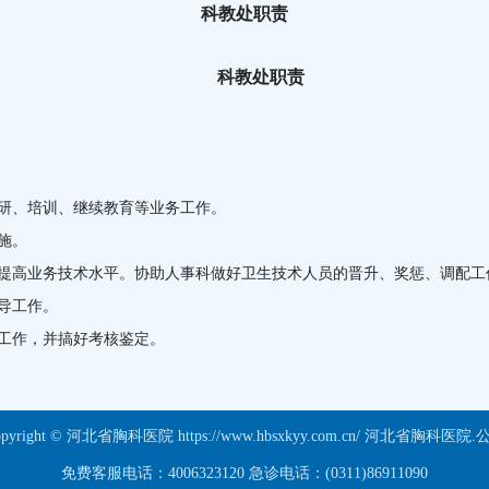
科教处职责
科教处职责
研、培训、继续教育等业务工作。
施。
断提高业务技术水平。协助人事科做好卫生技术人员的晋升、奖惩、调配工
导工作。
工作，并搞好考核鉴定。
opyright © 河北省胸科医院 https://www.hbsxkyy.com.cn/ 河北省胸科医院.
免费客服电话：4006323120 急诊电话：(0311)86911090