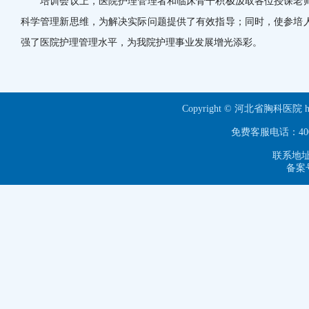
培训会议上，医院护理管理者和临床骨干积极汲取各位授课老师
科学管理新思维，为解决实际问题提供了有效指导；同时，使参培
强了医院护理管理水平，为我院护理事业发展增光添彩。
Copyright © 河北省胸科医院 ht
免费客服电话：40063
联系地址
备案